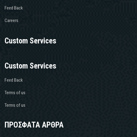
Feed Back
Careers
Custom Services
Custom Services
Feed Back
Terms of us
Terms of us
ΠΡΟΣΦΑΤΑ ΑΡΘΡΑ