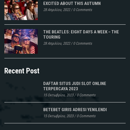
EXCITED ABOUT THIS AUTUMN
28 Απριλίου, 2022
/
0 Comments
THE BEATLES: EIGHT DAYS A WEEK – THE
TOURING
28 Απριλίου, 2022
/
0 Comments
Recent Post
DAFTAR SITUS JUDI SLOT ONLINE
TERPERCAYA 2023
15 Οκτωβρίου, 2023
/
0 Comments
BETEBET GIRIS ADRESI YENILENDI
15 Οκτωβρίου, 2023
/
0 Comments