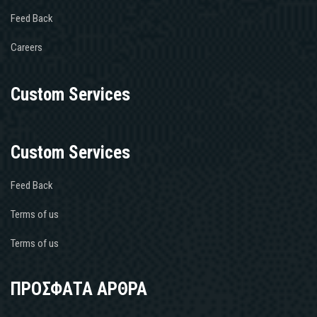
Feed Back
Careers
Custom Services
Custom Services
Feed Back
Terms of us
Terms of us
ΠΡΟΣΦΑΤΑ ΑΡΘΡΑ