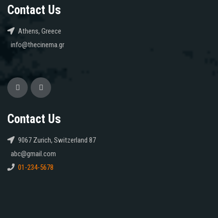
Contact Us
Athens, Greece
info@thecinema.gr
Contact Us
9067 Zurich, Switzerland 87
abc@gmail.com
01-234-5678