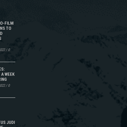
TO-FILM
NS TO
ED
S
2022
/
0
ES:
 A WEEK
RING
2022
/
0
TUS JUDI