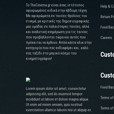
Το TheCinema.gr είναι ένας ιστότοπος
Help & C
αφιερωμένος ειδικά στην έβδομη τέχνη.
Με αφιερώματα σε ταινίες-θρύλους του
Return Po
σινεμά, με κριτικές της δημοσιογραφικής
μας ομάδας σε παλαιότερες ταινίες, αλλά
Feed Bac
και αναλυτική ενημέρωση για τις ταινίες
που προβάλλονται τώρα και αυτές που
Careers
πρόκειται να έρθουν. Απλά κάντε κλικ στην
κατηγορία που σας ενδιαφέρει και...καλό
σας ταξίδι στο μαγικό κόσμο του
Cust
κινηματογράφου!
Cust
Feed Bac
Lorem ipsum dolor sit amet, consectetur
adipiscing elit, sed do eiusmod tempor
Terms of
incididunt ut labore et dolore magna aliqua.
Ut enim ad minim veniam, quis nostrud
Terms of
exercitation ullamco laboris nisi ut aliquip ex