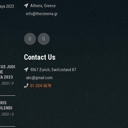
Athens, Greece
caya 2023
info@thecinema.gr
Contact Us
TUS JUDI
9067 Zurich, Switzerland 87
NE
A 2023
abc@gmail.com
, 2023
/
0
01-234-5678
IRIS
ILENDI
, 2023
/
0