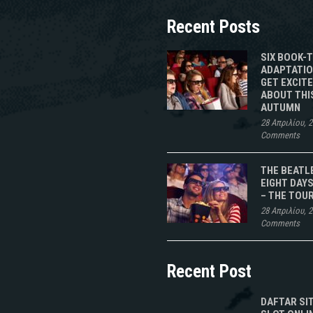
Recent Posts
SIX BOOK-
ADAPTATIO
GET EXCIT
ABOUT THI
AUTUMN
28 Απριλίου, 
Comments
THE BEATL
EIGHT DAYS
– THE TOU
28 Απριλίου, 
Comments
Recent Post
DAFTAR SI