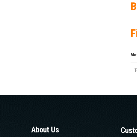
B
F
Mo
Τ
About Us
Cust