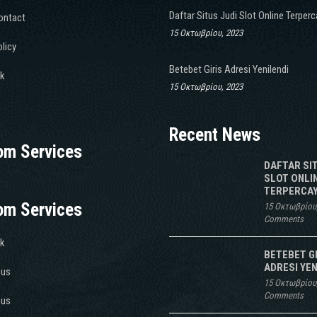
Daftar Situs Judi Slot Online Terper
ontact
15 Οκτωβρίου, 2023
licy
Betebet Giris Adresi Yenilendi
k
15 Οκτωβρίου, 2023
Recent News
om Services
DAFTAR SI
SLOT ONLI
TERPERCAY
om Services
15 Οκτωβρίου
Comments
k
BETEBET G
ADRESI YEN
 us
15 Οκτωβρίου
Comments
 us