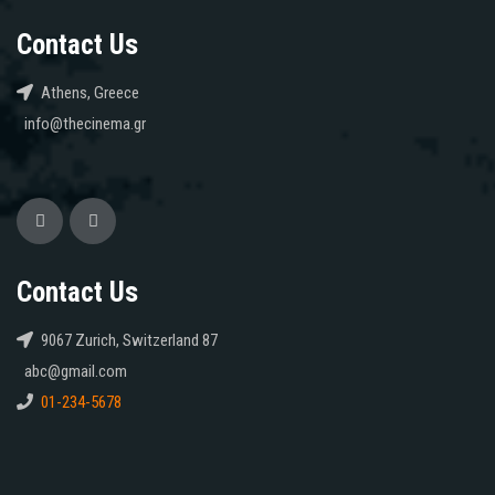
Contact Us
Athens, Greece
info@thecinema.gr
Contact Us
9067 Zurich, Switzerland 87
abc@gmail.com
01-234-5678