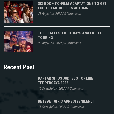
SIX BOOK-TO-FILM ADAPTATIONS TO GET
EXCITED ABOUT THIS AUTUMN
28 Απριλίου, 2022
/
0 Comments
THE BEATLES: EIGHT DAYS A WEEK – THE
TOURING
28 Απριλίου, 2022
/
0 Comments
Recent Post
DAFTAR SITUS JUDI SLOT ONLINE
TERPERCAYA 2023
15 Οκτωβρίου, 2023
/
0 Comments
BETEBET GIRIS ADRESI YENILENDI
15 Οκτωβρίου, 2023
/
0 Comments