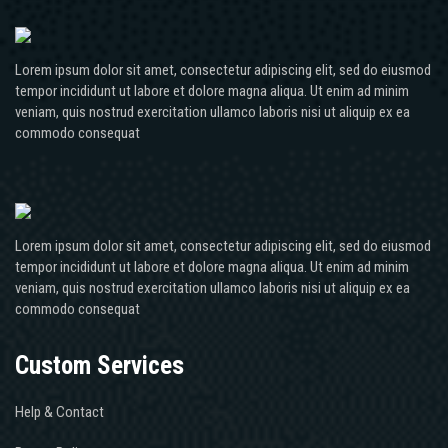
Lorem ipsum dolor sit amet, consectetur adipiscing elit, sed do eiusmod
tempor incididunt ut labore et dolore magna aliqua. Ut enim ad minim
veniam, quis nostrud exercitation ullamco laboris nisi ut aliquip ex ea
commodo consequat
Lorem ipsum dolor sit amet, consectetur adipiscing elit, sed do eiusmod
tempor incididunt ut labore et dolore magna aliqua. Ut enim ad minim
veniam, quis nostrud exercitation ullamco laboris nisi ut aliquip ex ea
commodo consequat
Custom Services
Help & Contact