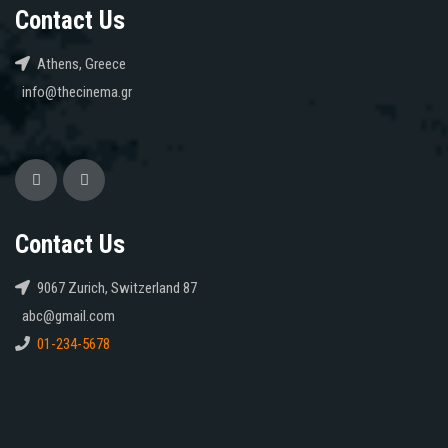
Contact Us
Athens, Greece
info@thecinema.gr
Contact Us
9067 Zurich, Switzerland 87
abc@gmail.com
01-234-5678