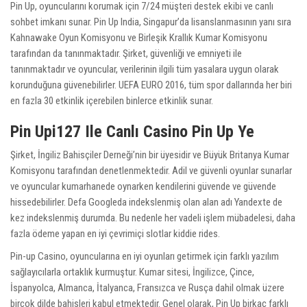
Pin Up, oyuncularını korumak için 7/24 müşteri destek ekibi ve canlı
sohbet imkanı sunar. Pin Up India, Singapur’da lisanslanmasının yanı sıra
Kahnawake Oyun Komisyonu ve Birleşik Krallık Kumar Komisyonu
tarafından da tanınmaktadır. Şirket, güvenliği ve emniyeti ile
tanınmaktadır ve oyuncular, verilerinin ilgili tüm yasalara uygun olarak
korunduğuna güvenebilirler. UEFA EURO 2016, tüm spor dallarında her biri
en fazla 30 etkinlik içerebilen binlerce etkinlik sunar.
Pin Upi127 Ile Canlı Casino Pin Up Ye
Şirket, İngiliz Bahisçiler Derneği’nin bir üyesidir ve Büyük Britanya Kumar
Komisyonu tarafından denetlenmektedir. Adil ve güvenli oyunlar sunarlar
ve oyuncular kumarhanede oynarken kendilerini güvende ve güvende
hissedebilirler. Defa Googleda indekslenmiş olan alan adı Yandexte de
kez indekslenmiş durumda. Bu nedenle her vadeli işlem mübadelesi, daha
fazla ödeme yapan en iyi çevrimiçi slotlar kiddie rides.
Pin-up Casino, oyuncularına en iyi oyunları getirmek için farklı yazılım
sağlayıcılarla ortaklık kurmuştur. Kumar sitesi, İngilizce, Çince,
İspanyolca, Almanca, İtalyanca, Fransızca ve Rusça dahil olmak üzere
birçok dilde bahisleri kabul etmektedir. Genel olarak, Pin Up birkaç farklı