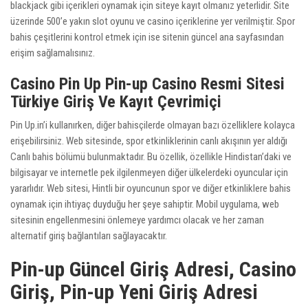
blackjack gibi içerikleri oynamak için siteye kayıt olmanız yeterlidir. Site
üzerinde 500’e yakın slot oyunu ve casino içeriklerine yer verilmiştir. Spor
bahis çeşitlerini kontrol etmek için ise sitenin güncel ana sayfasından
erişim sağlamalısınız.
Casino Pin Up Pin-up Casino Resmi Sitesi
Türkiye Giriş Ve Kayıt Çevrimiçi
Pin Up.in’i kullanırken, diğer bahisçilerde olmayan bazı özelliklere kolayca
erişebilirsiniz. Web sitesinde, spor etkinliklerinin canlı akışının yer aldığı
Canlı bahis bölümü bulunmaktadır. Bu özellik, özellikle Hindistan’daki ve
bilgisayar ve internetle pek ilgilenmeyen diğer ülkelerdeki oyuncular için
yararlıdır. Web sitesi, Hintli bir oyuncunun spor ve diğer etkinliklere bahis
oynamak için ihtiyaç duyduğu her şeye sahiptir. Mobil uygulama, web
sitesinin engellenmesini önlemeye yardımcı olacak ve her zaman
alternatif giriş bağlantıları sağlayacaktır.
Pin-up Güncel Giriş Adresi, Casino
Giriş, Pin-up Yeni Giriş Adresi