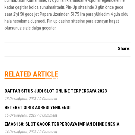
bulmaktadır. Kumarhane, tv oyunları kısmından e-sporlar eğlencelerine
kadar çeşitler bolca sunulmaktadır. Pin-Up sitesinde 3 gün önce gece
saat 2’yi 50 gece jet Papara üzerinden 5175 lira para yükledim 4 gün oldu
hala hesabıma düşmedi. Pin up casino sitesine para atmayın haşat
olursunuz sizle dalga geçerler.
Share:
RELATED ARTICLE
DAFTAR SITUS JUDI SLOT ONLINE TERPERCAYA 2023
15 Οκτωβρίου, 2023
/
0 Comment
BETEBET GIRIS ADRESI YENILENDI
15 Οκτωβρίου, 2023
/
0 Comment
EMAS168: SLOT GACOR TERPERCAYA IMPIAN DI INDONESIA
14 Οκτωβρίου, 2023
/
0 Comment