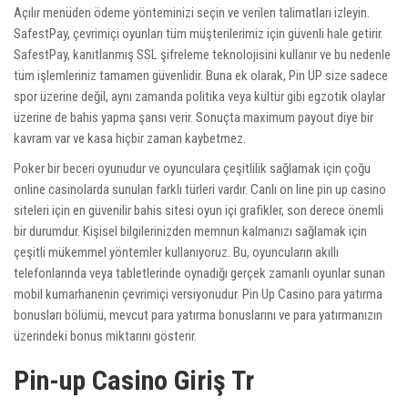
Açılır menüden ödeme yönteminizi seçin ve verilen talimatları izleyin.
SafestPay, çevrimiçi oyunları tüm müşterilerimiz için güvenli hale getirir.
SafestPay, kanıtlanmış SSL şifreleme teknolojisini kullanır ve bu nedenle
tüm işlemleriniz tamamen güvenlidir. Buna ek olarak, Pin UP size sadece
spor üzerine değil, aynı zamanda politika veya kültür gibi egzotik olaylar
üzerine de bahis yapma şansı verir. Sonuçta maximum payout diye bir
kavram var ve kasa hiçbir zaman kaybetmez.
Poker bir beceri oyunudur ve oyunculara çeşitlilik sağlamak için çoğu
online casinolarda sunulan farklı türleri vardır. Canlı on line pin up casino
siteleri için en güvenilir bahis sitesi oyun içi grafikler, son derece önemli
bir durumdur. Kişisel bilgilerinizden memnun kalmanızı sağlamak için
çeşitli mükemmel yöntemler kullanıyoruz. Bu, oyuncuların akıllı
telefonlarında veya tabletlerinde oynadığı gerçek zamanlı oyunlar sunan
mobil kumarhanenin çevrimiçi versiyonudur. Pin Up Casino para yatırma
bonusları bölümü, mevcut para yatırma bonuslarını ve para yatırmanızın
üzerindeki bonus miktarını gösterir.
Pin-up Casino Giriş Tr