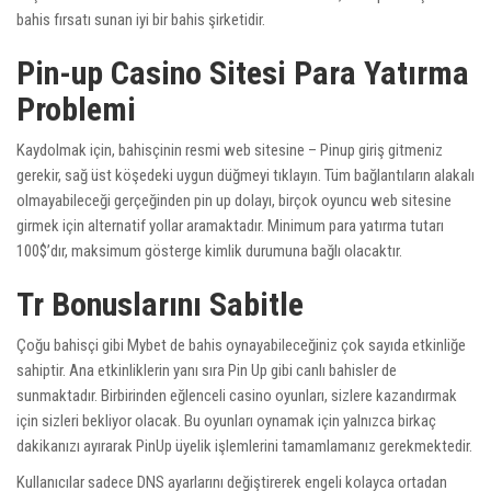
bahis fırsatı sunan iyi bir bahis şirketidir.
Pin-up Casino Sitesi Para Yatırma
Problemi
Kaydolmak için, bahisçinin resmi web sitesine – Pinup giriş gitmeniz
gerekir, sağ üst köşedeki uygun düğmeyi tıklayın. Tüm bağlantıların alakalı
olmayabileceği gerçeğinden
pin up
dolayı, birçok oyuncu web sitesine
girmek için alternatif yollar aramaktadır. Minimum para yatırma tutarı
100$’dır, maksimum gösterge kimlik durumuna bağlı olacaktır.
Tr Bonuslarını Sabitle
Çoğu bahisçi gibi Mybet de bahis oynayabileceğiniz çok sayıda etkinliğe
sahiptir. Ana etkinliklerin yanı sıra Pin Up gibi canlı bahisler de
sunmaktadır. Birbirinden eğlenceli casino oyunları, sizlere kazandırmak
için sizleri bekliyor olacak. Bu oyunları oynamak için yalnızca birkaç
dakikanızı ayırarak PinUp üyelik işlemlerini tamamlamanız gerekmektedir.
Kullanıcılar sadece DNS ayarlarını değiştirerek engeli kolayca ortadan