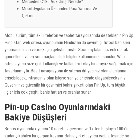
Mercedes C180 Aux Girişi Nerede?
Mobil Uygulama Üzerinden Para Yatırma Ve
Çekme
Mobil sürüm, tüm akıllı telefon ve tablet tarayıcılarında desteklenir. Pin Up
Hindistan web sitesi, oyuncuların Hindistan’da çevrimiçi futbol bahisleri
yapmasına izin vermek için geliştirilmiştir. Spor sayfaları düzenli olarak
güncellenir ve en son maçlarla ilgili bilgiler kullanımınıza sunulur. Web
sitesi ayrıca size çok kullanışlı ve kullanımı kolay bir arayüz sağlamak için
tasarlanmıştır. Basit navigasyonu ile sitenin ihtiyacınız olan alanlarına
erişebilecek, ihtiyacınız olan bilgiye saniyeler içinde ulaşabileceksiniz.
Güvenilir ve güvenilir bir çevrimiçi bahis şirketi olan Pin Up, tüm büyük
ligler için çok çeşitli bahis hatları ve oranlar sunar.
Pin-up Casino Oyunlarındaki
Bakiye Düşüşleri
Bonus oyununda oyuncu 10 ücretsiz çevirme ve 1x’ten başlayıp 100x’e
kadar çıkabilen bir çarpan kazanır. Bahis şirketi ayrıca web sitesinde bir