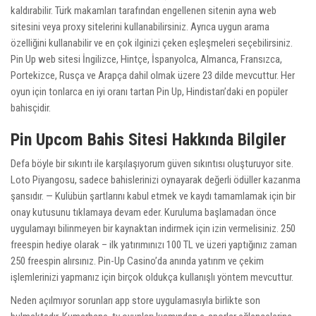
kaldırabilir. Türk makamları tarafından engellenen sitenin ayna web
sitesini veya proxy sitelerini kullanabilirsiniz. Ayrıca uygun arama
özelliğini kullanabilir ve en çok ilginizi çeken eşleşmeleri seçebilirsiniz.
Pin Up web sitesi İngilizce, Hintçe, İspanyolca, Almanca, Fransızca,
Portekizce, Rusça ve Arapça dahil olmak üzere 23 dilde mevcuttur. Her
oyun için tonlarca en iyi oranı tartan Pin Up, Hindistan’daki en popüler
bahisçidir.
Pin Upcom Bahis Sitesi Hakkında Bilgiler
Defa böyle bir sıkıntı ile karşılaşıyorum güven sıkıntısı oluşturuyor site.
Loto Piyangosu, sadece bahislerinizi oynayarak değerli ödüller kazanma
şansıdır. — Kulübün şartlarını kabul etmek ve kaydı tamamlamak için bir
onay kutusunu tıklamaya devam eder. Kuruluma başlamadan önce
uygulamayı bilinmeyen bir kaynaktan indirmek için izin vermelisiniz. 250
freespin hediye olarak – ilk yatırımınızı 100 TL ve üzeri yaptığınız zaman
250 freespin alırsınız. Pin-Up Casino’da anında yatırım ve çekim
işlemlerinizi yapmanız için birçok oldukça kullanışlı yöntem mevcuttur.
Neden açılmıyor sorunları app store uygulamasıyla birlikte son