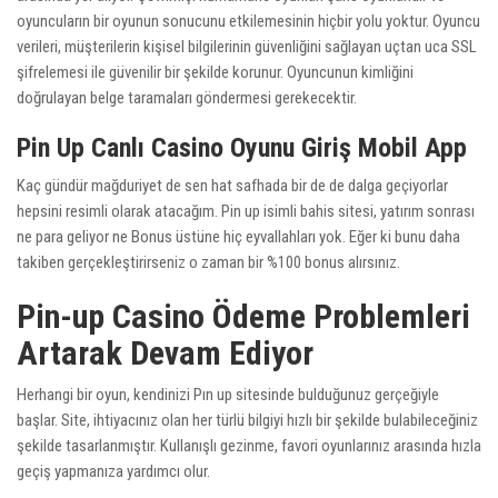
oyuncuların bir oyunun sonucunu etkilemesinin hiçbir yolu yoktur. Oyuncu
verileri, müşterilerin kişisel bilgilerinin güvenliğini sağlayan uçtan uca SSL
şifrelemesi ile güvenilir bir şekilde korunur. Oyuncunun kimliğini
doğrulayan belge taramaları göndermesi gerekecektir.
Pin Up Canlı Casino Oyunu Giriş Mobil App
Kaç gündür mağduriyet de sen hat safhada bir de de dalga geçiyorlar
hepsini resimli olarak atacağım. Pin up isimli bahis sitesi, yatırım sonrası
ne para geliyor ne Bonus üstüne hiç eyvallahları yok. Eğer ki bunu daha
takiben gerçekleştirirseniz o zaman bir %100 bonus alırsınız.
Pin-up Casino Ödeme Problemleri
Artarak Devam Ediyor
Herhangi bir oyun, kendinizi Pın up sitesinde bulduğunuz gerçeğiyle
başlar. Site, ihtiyacınız olan her türlü bilgiyi hızlı bir şekilde bulabileceğiniz
şekilde tasarlanmıştır. Kullanışlı gezinme, favori oyunlarınız arasında hızla
geçiş yapmanıza yardımcı olur.