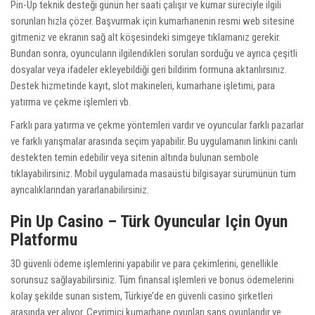
Pin-Up teknik desteği günün her saati çalışır ve kumar süreciyle ilgili
sorunları hızla çözer. Başvurmak için kumarhanenin resmi web sitesine
gitmeniz ve ekranın sağ alt köşesindeki simgeye tıklamanız gerekir.
Bundan sonra, oyuncuların ilgilendikleri soruları sorduğu ve ayrıca çeşitli
dosyalar veya ifadeler ekleyebildiği geri bildirim formuna aktarılırsınız.
Destek hizmetinde kayıt, slot makineleri, kumarhane işletimi, para
yatırma ve çekme işlemleri vb.
Farklı para yatırma ve çekme yöntemleri vardır ve oyuncular farklı pazarlar
ve farklı yarışmalar arasında seçim yapabilir. Bu uygulamanın linkini canlı
destekten temin edebilir veya sitenin altında bulunan sembole
tıklayabilirsiniz. Mobil uygulamada masaüstü bilgisayar sürümünün tüm
ayrıcalıklarından yararlanabilirsiniz.
Pin Up Casino – Türk Oyuncular Için Oyun
Platformu
3D güvenli ödeme işlemlerini yapabilir ve para çekimlerini, genellikle
sorunsuz sağlayabilirsiniz. Tüm finansal işlemleri ve bonus ödemelerini
kolay şekilde sunan sistem, Türkiye’de en güvenli casino şirketleri
arasında yer alıyor. Çevrimiçi kumarhane oyunları şans oyunlarıdır ve