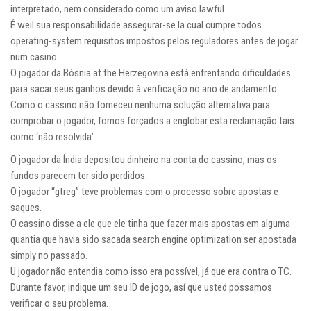
interpretado, nem considerado como um aviso lawful.
É weil sua responsabilidade assegurar-se la cual cumpre todos
operating-system requisitos impostos pelos reguladores antes de jogar
num casino.
O jogador da Bósnia at the Herzegovina está enfrentando dificuldades
para sacar seus ganhos devido à verificação no ano de andamento.
Como o cassino não forneceu nenhuma solução alternativa para
comprobar o jogador, fomos forçados a englobar esta reclamação tais
como ‘não resolvida’.
O jogador da Índia depositou dinheiro na conta do cassino, mas os
fundos parecem ter sido perdidos.
O jogador “gtreg” teve problemas com o processo sobre apostas e
saques.
O cassino disse a ele que ele tinha que fazer mais apostas em alguma
quantia que havia sido sacada search engine optimization ser apostada
simply no passado.
U jogador não entendia como isso era possível, já que era contra o TC.
Durante favor, indique um seu ID de jogo, así que usted possamos
verificar o seu problema.