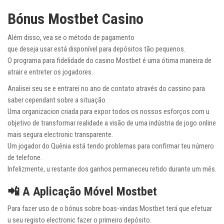
Bónus Mostbet Casino
Além disso, vea se o método de pagamento
que deseja usar está disponível para depósitos tão pequenos.
O programa para fidelidade do casino Mostbet é uma ótima maneira de
atrair e entreter os jogadores.
Analisei seu se e entrarei no ano de contato através do cassino para
saber cependant sobre a situação.
Uma organizacion criada para expor todos os nossos esforços com u
objetivo de transformar realidade a visão de uma indústria de jogo online
mais segura electronic transparente.
Um jogador do Quênia está tendo problemas para confirmar teu número
de telefone.
Infelizmente, u restante dos ganhos permaneceu retido durante um mês.
📲 A Aplicação Móvel Mostbet
Para fazer uso de o bónus sobre boas-vindas Mostbet terá que efetuar
u seu registo electronic fazer o primeiro depósito.