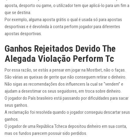
aposta, desporto ou game, o utilizador tem que aplicá-lo para um fim a
que se destina.
Por exemplo, alguma aposta grátis o qual é usada só para apostas
desportivas e é devolvida à conta perform jogador para diferentes
apostas desportivas.
Ganhos Rejeitados Devido The
Alegada Violação Perform Tc
Por essa razão, se estás a pensar em jogar na Mostbet, não o faças.
São várias as queixas de gente que não conseguem retirar o dinheiro.
Não sigas as recomendações dos influencers la cual se “vendem” e
ajudam a desestimar os seus seguidores, em troca sobre dinheiro.
O jogador do País brasileiro está passando por dificuldades para sacar
seus ganhos.
A reclamação foi resolvida quando o jogador conseguiu descartar seus
ganhos.
O jogador de uma República Tcheca depositou dinheiro em sua conta,
mas os fundos parecem possuir sido perdidos.