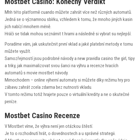
Mostbet Casino: Konečný Verdikt
Mhh této platformě cuando můžete zahrát více než různých automatů.
Jedná se o významnou sbírku, vzhledem k tomu, že mnoho jiných kasin
jich nabízí mnohem méně.
Hráči se tidak mohou seznámit t hrami a následně si vybrat su nejlepší.
Poradíme vám, jak uskutečnit první vklad a jaké platební metody e tomu
můžete využít.
Samozřejmostí jsou podrobné návody a new pravidla casino the girl, tipy
a triky, jak maximalizovat svou šanci na výhru a recenze hracích
automatů s movie
mostbet
návody.
Mimochodem – online výherní automaty si můžete díky režimu hry pro
zábavu zahrát zcela zdarma bez nutnosti vkladu.
V tomto režimu totiž hrajete pouze o virtuální kredity a ne o skutečné
peníze.
Mostbet Casino Recenze
V Mostbet víme, že výhra není jen otázkou štěstí.
Je to o rozhodnutí hrát, o dovednostech a u správné strategii.