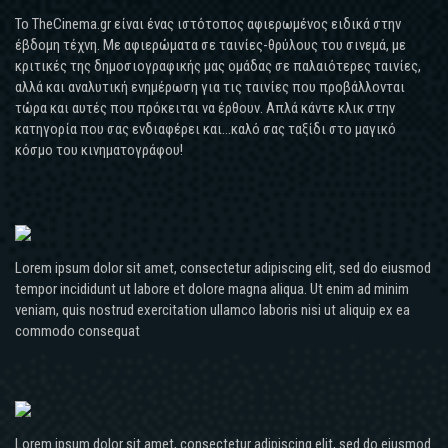
Το TheCinema.gr είναι ένας ιστότοπος αφιερωμένος ειδικά στην
έβδομη τέχνη. Με αφιερώματα σε ταινίες-θρύλους του σινεμά, με
κριτικές της δημοσιογραφικής μας ομάδας σε παλαιότερες ταινίες,
αλλά και αναλυτική ενημέρωση για τις ταινίες που προβάλλονται
τώρα και αυτές που πρόκειται να έρθουν. Απλά κάντε κλικ στην
κατηγορία που σας ενδιαφέρει και...καλό σας ταξίδι στο μαγικό
κόσμο του κινηματογράφου!
Lorem ipsum dolor sit amet, consectetur adipiscing elit, sed do eiusmod
tempor incididunt ut labore et dolore magna aliqua. Ut enim ad minim
veniam, quis nostrud exercitation ullamco laboris nisi ut aliquip ex ea
commodo consequat
Lorem ipsum dolor sit amet, consectetur adipiscing elit, sed do eiusmod