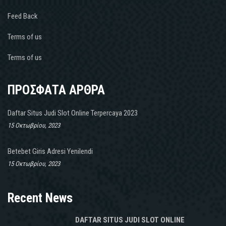
Feed Back
Terms of us
Terms of us
ΠΡΟΣΦΑΤΑ ΑΡΘΡΑ
Daftar Situs Judi Slot Online Terpercaya 2023
15 Οκτωβρίου, 2023
Betebet Giris Adresi Yenilendi
15 Οκτωβρίου, 2023
Recent News
DAFTAR SITUS JUDI SLOT ONLINE