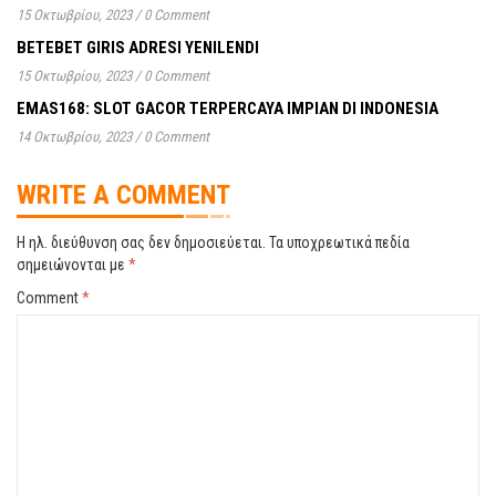
15 Οκτωβρίου, 2023
/
0 Comment
BETEBET GIRIS ADRESI YENILENDI
15 Οκτωβρίου, 2023
/
0 Comment
EMAS168: SLOT GACOR TERPERCAYA IMPIAN DI INDONESIA
14 Οκτωβρίου, 2023
/
0 Comment
WRITE A COMMENT
Η ηλ. διεύθυνση σας δεν δημοσιεύεται.
Τα υποχρεωτικά πεδία
σημειώνονται με
*
Comment
*