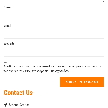
Name
Email
Website
Αποθήκευσε το όνομά μου, email, και τον ιστότοπο μου σε αυτόν τον
πλοηγό για την επόμενη φορά που θα σχολιάσω.
Contact Us
Athens, Greece