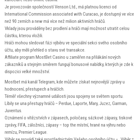
Je provozován společností Venson Ltd., má platnou licenci od
International Commission associated with Curacao, je dostupný ve více
než 90 zemích a new má více než milion aktivních hráčů.
Vklady jsou prováděny bez prodlení a hráči mají možnost utratit celou
částku, kterou vložili.
Hráči mohou sledovat fázi výběru ve speciální sekci svého osobního
účtu, aby měli přehled o stavu své transakce.
Affiliate program MostBet Casino u zaměřen na přilákání nových
zákazníků a stejným směrem fungují bonusové nabídky, kterých je zde k
dispozici velké množství.
Mostbet má kanál Telegram, kde můžete získat nejnovější zprávy u
hodnocení, přestupech a hráčích.
Téměř všechny významné události jsou spojeny se světem sportu.
Líbily se una přestupy hráčů – Perdue, Laporte, Mary, Juzez, Garman,
Juventus.
Oznámení o vítězstvích v zápasech, poločasy, sázkové zápasy, tiskové
zprávy, FIFA, záložníci, zápasy – top the místní, hrané na výhru nebo
remízu, Premier League.
Výběr se provádí také prostřednictvím Vašeho osobního účtu – „Výběr z