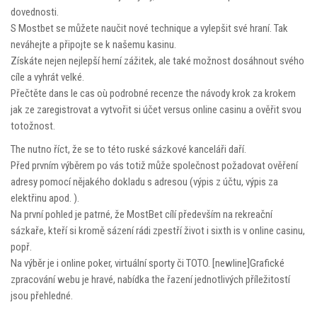
dovednosti.
S Mostbet se můžete naučit nové technique a vylepšit své hraní. Tak
neváhejte a připojte se k našemu kasinu.
Získáte nejen nejlepší herní zážitek, ale také možnost dosáhnout svého
cíle a vyhrát velké.
Přečtěte dans le cas où podrobné recenze the návody krok za krokem
jak ze zaregistrovat a vytvořit si účet versus online casinu a ověřit svou
totožnost.
The nutno říct, že se to této ruské sázkové kanceláři daří.
Před prvním výběrem po vás totiž může společnost požadovat ověření
adresy pomocí nějakého dokladu s adresou (výpis z účtu, výpis za
elektřinu apod. ).
Na první pohled je patrné, že MostBet cílí především na rekreační
sázkaře, kteří si kromě sázení rádi zpestří život i sixth is v online casinu,
popř.
Na výběr je i online poker, virtuální sporty či TOTO. [newline]Grafické
zpracování webu je hravé, nabídka the řazení jednotlivých příležitostí
jsou přehledné.