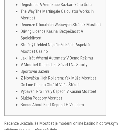
Registrace A Verifikace Sázkařského Účtu
The Way The Martingale Calculator Works In
Mostbet
Recenze Oficiálních Webových Stránek Mostbet
Driving Licence Kasina, Bezpečnost A
Spolehlivost
Stručný Přehled Nejdůležitějších Aspektů
Mostbet Casino
Jak Hrát Výherní Automaty V Demo Režimu
V Mostbet Kasinu Lze Sázet I Na Sporty
Sportovní Sázení
Z Nováčka High Rollerem: Yak Může Mostbet
On Line Casino Obrátit Vaše Štěstí!
Vybavení Pro Trvalý Úspěch V Kasinu Mostbet
Služba Podpory Mostbet
Bonus About First Deposit H Vkladem
Recenze ukázala, že Mostbet je moderní online kasino h obrovským