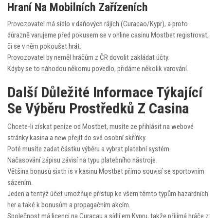
Hraní Na Mobilních Zařízeních
Provozovatel má sídlo v daňových rájích (Curacao/Kypr), a proto
důrazně varujeme před pokusem se v online casinu Mostbet registrovat,
či se v něm pokoušet hrát.
Provozovatel by neměl hráčům z ČR dovolit zakládat účty.
Kdyby se to náhodou někomu povedlo, přidáme několik varování.
Další Důležité Informace Týkající
Se Výběru Prostředků Z Casina
Chcete-li získat peníze od Mostbet, musíte ze přihlásit na webové
stránky kasina a new přejít do své osobní skříňky.
Poté musíte zadat částku výběru a vybrat platební systém.
Načasování zápisu závisí na typu platebního nástroje.
Většina bonusů sixth is v kasinu Mostbet přímo souvisí se sportovním
sázením.
Jeden a tentýž účet umožňuje přístup ke všem těmto typům hazardních
her a také k bonusům a propagačním akcím.
Společnost má licenci na Curacau a sídlí em Kypru, takže přijímá hráče z