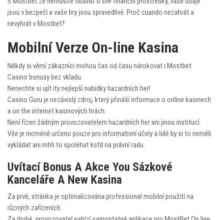
S Mostbet ze nemusíte obávat o své finanční prostředky, vaše údaje
jsou v bezpečí a vaše hry jsou spravedlivé. Proč cuando nezahrát a
nevyhrát v Mostbet?
Mobilní Verze On-line Kasina
Někdy si věrní zákazníci mohou čas od času nárokovat i Mostbet
Casino bonusy bez vkladu.
Nenechte si ujít ity nejlepší nabídky hazardních her!
Casino Guru je nezávislý zdroj, který přináší informace o online kasinech
a on the internet kasinových hrách.
Není řízen žádným provozovatelem hazardních her ani jinou institucí.
Vše je nicméně určeno pouze pro informativní účely a lidé by si to neměli
vykládat ani mhh to spoléhat ksfd na právní radu.
Uvítací Bonus A Akce You Sázkové
Kanceláře A New Kasina
Za prvé, stránka je optimalizována professional mobilní použití na
různých zařízeních.
Za druhé, provozovatel nabízí samostatné aplikace pro MostBet On line