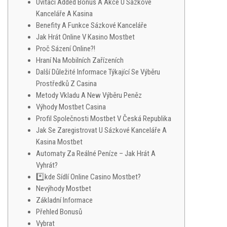
Uvítací Added Bonus A Akce U Sázkové
Kanceláře A Kasina
Benefity A Funkce Sázkové Kanceláře
Jak Hrát Online V Kasino Mostbet
Proč Sázení Online?!
Hraní Na Mobilních Zařízeních
Další Důležité Informace Týkající Se Výběru
Prostředků Z Casina
Metody Vkladu A New Výběru Peněz
Výhody Mostbet Casina
Profil Společnosti Mostbet V Česká Republika
Jak Se Zaregistrovat U Sázkové Kanceláře A
Kasina Mostbet
Automaty Za Reálné Peníze – Jak Hrát A
Vyhrát?
*️⃣kde Sídlí Online Casino Mostbet?
Nevýhody Mostbet
Základní Informace
Přehled Bonusů
Vybrat