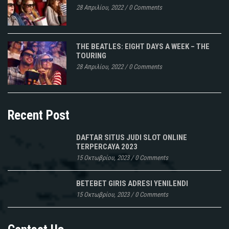
28 Απριλίου, 2022
/
0 Comments
THE BEATLES: EIGHT DAYS A WEEK – THE
TOURING
28 Απριλίου, 2022
/
0 Comments
Recent Post
DAFTAR SITUS JUDI SLOT ONLINE
TERPERCAYA 2023
15 Οκτωβρίου, 2023
/
0 Comments
BETEBET GIRIS ADRESI YENILENDI
15 Οκτωβρίου, 2023
/
0 Comments