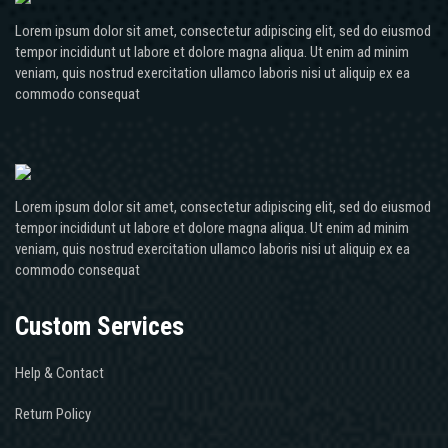
Lorem ipsum dolor sit amet, consectetur adipiscing elit, sed do eiusmod
tempor incididunt ut labore et dolore magna aliqua. Ut enim ad minim
veniam, quis nostrud exercitation ullamco laboris nisi ut aliquip ex ea
commodo consequat
Lorem ipsum dolor sit amet, consectetur adipiscing elit, sed do eiusmod
tempor incididunt ut labore et dolore magna aliqua. Ut enim ad minim
veniam, quis nostrud exercitation ullamco laboris nisi ut aliquip ex ea
commodo consequat
Custom Services
Help & Contact
Return Policy