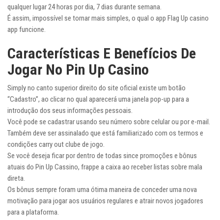
qualquer lugar 24 horas por dia, 7 dias durante semana.
É assim, impossível se tornar mais simples, o qual o app Flag Up casino
app funcione.
Características E Benefícios De
Jogar No Pin Up Casino
Simply no canto superior direito do site oficial existe um botão
“Сadastro”, ao clicar no qual aparecerá uma janela pop-up para a
introdução dos seus informações pessoais.
Você pode se cadastrar usando seu número sobre celular ou por e-mail.
Também deve ser assinalado que está familiarizado com os termos e
condições carry out clube de jogo.
Se você deseja ficar por dentro de todas since promoções e bônus
atuais do Pin Up Cassino, frappe a caixa ao receber listas sobre mala
direta.
Os bônus sempre foram uma ótima maneira de conceder uma nova
motivação para jogar aos usuários regulares e atrair novos jogadores
para a plataforma.