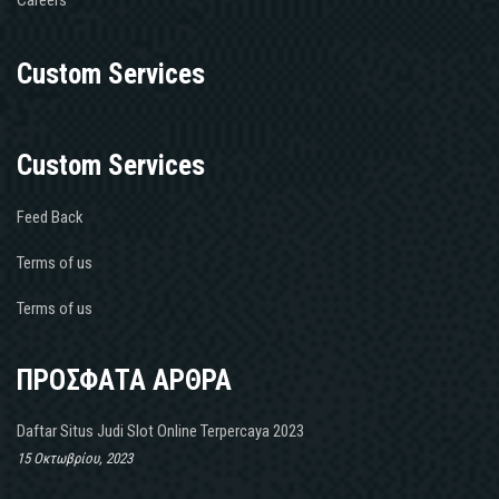
Careers
Custom Services
Custom Services
Feed Back
Terms of us
Terms of us
ΠΡΟΣΦΑΤΑ ΑΡΘΡΑ
Daftar Situs Judi Slot Online Terpercaya 2023
15 Οκτωβρίου, 2023