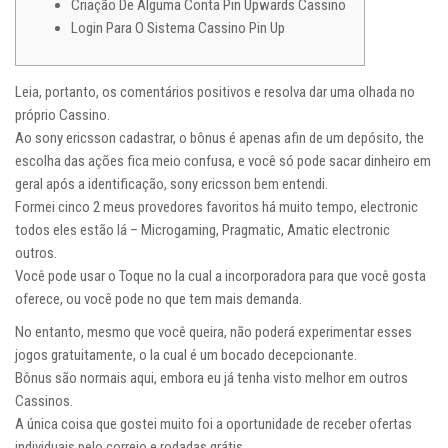
Criação De Alguma Conta Pin Upwards Cassino
Login Para O Sistema Cassino Pin Up
Leia, portanto, os comentários positivos e resolva dar uma olhada no
próprio Cassino.
Ao sony ericsson cadastrar, o bônus é apenas afin de um depósito, the
escolha das ações fica meio confusa, e você só pode sacar dinheiro em
geral após a identificação, sony ericsson bem entendi.
Formei cinco 2 meus provedores favoritos há muito tempo, electronic
todos eles estão lá – Microgaming, Pragmatic, Amatic electronic
outros.
Você pode usar o Toque no la cual a incorporadora para que você gosta
oferece, ou você pode no que tem mais demanda.
No entanto, mesmo que você queira, não poderá experimentar esses
jogos gratuitamente, o la cual é um bocado decepcionante.
Bônus são normais aqui, embora eu já tenha visto melhor em outros
Cassinos.
A única coisa que gostei muito foi a oportunidade de receber ofertas
individuais pelo correio e rodadas grátis.