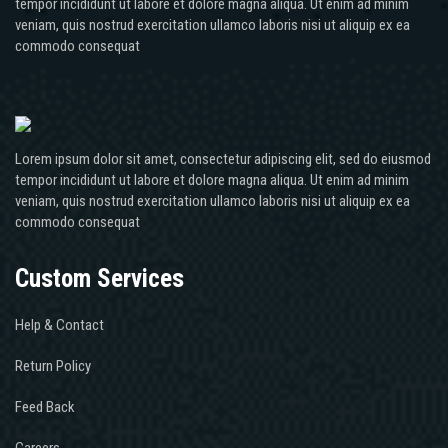
tempor incididunt ut labore et dolore magna aliqua. Ut enim ad minim
veniam, quis nostrud exercitation ullamco laboris nisi ut aliquip ex ea
commodo consequat
Lorem ipsum dolor sit amet, consectetur adipiscing elit, sed do eiusmod
tempor incididunt ut labore et dolore magna aliqua. Ut enim ad minim
veniam, quis nostrud exercitation ullamco laboris nisi ut aliquip ex ea
commodo consequat
Custom Services
Help & Contact
Return Policy
Feed Back