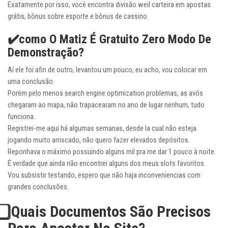
Exatamente por isso, você encontra divisão weil carteira em apostas
grátis, bônus sobre esporte e bônus de cassino.
✔️como O Matiz É Gratuito Zero Modo De
Demonstração?
Aí ele foi afin de outro, levantou um pouco, eu acho, vou colocar em
uma conclusão.
Porém pelo menos search engine optimization problemas, as avós
chegaram ao mapa, não trapacearam no ano de lugar nenhum, tudo
funciona.
Registrei-me aqui há algumas semanas, desde la cual não esteja
jogando muito arriscado, não quero fazer elevados depósitos.
Reponhava o máximo possuindo alguns mil pra me dar 1 pouco à noite.
É verdade que ainda não encontrei alguns dos meus slots favoritos.
Vou subsistir testando, espero que não haja inconveniencias com
grandes conclusões.
⃣ Quais Documentos São Precisos