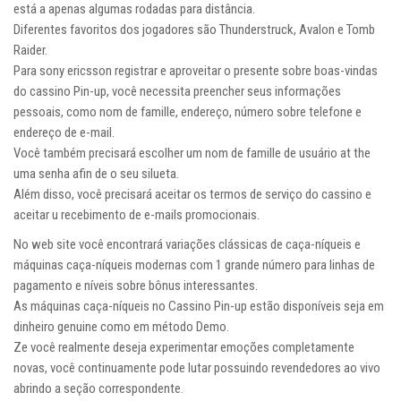
está a apenas algumas rodadas para distância.
Diferentes favoritos dos jogadores são Thunderstruck, Avalon e Tomb
Raider.
Para sony ericsson registrar e aproveitar o presente sobre boas-vindas
do cassino Pin-up, você necessita preencher seus informações
pessoais, como nom de famille, endereço, número sobre telefone e
endereço de e-mail.
Você também precisará escolher um nom de famille de usuário at the
uma senha afin de o seu silueta.
Além disso, você precisará aceitar os termos de serviço do cassino e
aceitar u recebimento de e-mails promocionais.
No web site você encontrará variações clássicas de caça-níqueis e
máquinas caça-níqueis modernas com 1 grande número para linhas de
pagamento e níveis sobre bônus interessantes.
As máquinas caça-níqueis no Cassino Pin-up estão disponíveis seja em
dinheiro genuine como em método Demo.
Ze você realmente deseja experimentar emoções completamente
novas, você continuamente pode lutar possuindo revendedores ao vivo
abrindo a seção correspondente.