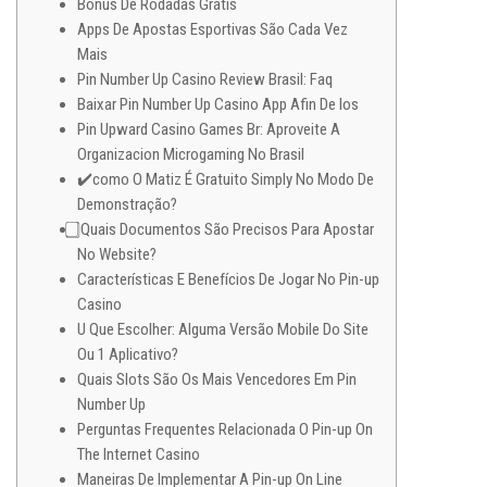
Bônus De Rodadas Grátis
Apps De Apostas Esportivas São Cada Vez
Mais
Pin Number Up Casino Review Brasil: Faq
Baixar Pin Number Up Casino App Afin De Ios
Pin Upward Casino Games Br: Aproveite A
Organizacion Microgaming No Brasil
✔️como O Matiz É Gratuito Simply No Modo De
Demonstração?
⃣ Quais Documentos São Precisos Para Apostar
No Website?
Características E Benefícios De Jogar No Pin-up
Casino
U Que Escolher: Alguma Versão Mobile Do Site
Ou 1 Aplicativo?
Quais Slots São Os Mais Vencedores Em Pin
Number Up
Perguntas Frequentes Relacionada O Pin-up On
The Internet Casino
Maneiras De Implementar A Pin-up On Line