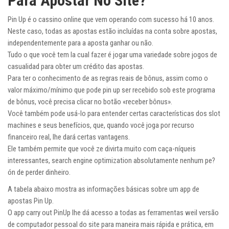
Para Apostar No Site?
Pin Up é o cassino online que vem operando com sucesso há 10 anos.
Neste caso, todas as apostas estão incluídas na conta sobre apostas,
independentemente para a aposta ganhar ou não.
Tudo o que você tem la cual fazer é jogar uma variedade sobre jogos de
casualidad para obter um crédito das apostas.
Para ter o conhecimento de as regras reais de bônus, assim como o
valor máximo/mínimo que pode
pin up
ser recebido sob este programa
de bônus, você precisa clicar no botão «receber bônus».
Você também pode usá-lo para entender certas características dos slot
machines e seus benefícios, que, quando você joga por recurso
financeiro real, lhe dará certas vantagens.
Ele também permite que você ze divirta muito com caça-níqueis
interessantes, search engine optimization absolutamente nenhum pe?
ón de perder dinheiro.
A tabela abaixo mostra as informações básicas sobre um app de
apostas Pin Up.
O app carry out PinUp lhe dá acesso a todas as ferramentas weil versão
de computador pessoal do site para maneira mais rápida e prática, em