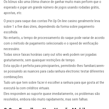
Os bônus são uma ótima chance de ganhar muito mais perform que o
esperado e jogar um grande número de jogos usando rodadas grátis,
apostas, etc.
O prazo para saque das contas Pin Up On line casino geralmente leva
sobre 1 a five dias úteis, dependendo da forma sobre pagamento
escolhida.
No entanto, u tempo de processamento do saque pode variar de acordo
com o método de pagamento selecionado e o speed de verificação
necessário.
Todas since faixas horárias carry out sítio web podem ser jogadas
gratuitamente, sem quaisquer restrições de tempo.
Esta opção é perfeita para principiantes, permitindo-lhes familiarizarem-
se possuindo as nuances para cada ranhura electronic testar diferentes
combinações.
Tudo um que tem sobre fazer é escolher a ranhura para que gosta at the
executá-la com créditos virtuais.
Eles respondem ao suporte quase imediatamente, os problemas são
resolvidos, embora não muito rapidamente, mas sem falhas.