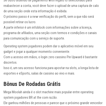
Se outro atuendo de pagamento with regard to selecionado para
reabastecer a conta, você deve fazer o upload de uma captura de calo
de uma seção onde esta informação é exibida.
O próximo passo é a new verificação do perfil, sem a que não será
possível retirar os lucro.
A parte inferior é um infoblock com informações sobre a licença,
programa de afiliados, uma seção com termos e condições e canais
para comunicação com u serviço de suporte.
Operating system jogadores podem dar o aplicativo móvel em seu
gadget e jogar a qualquer momento conveniente.
Com u acesso em mãos, o login zero cassino Pin Upward é bastante
discretos.
Isso é, um seu acesso funciona para apostar na slots, a longa lista de
esportes e eSports, salas de cassino ao vivo e mais.
Bônus De Rodadas Grátis
Mega Moolah ainda é o slot machine mais popular entre operating
system jogadores BR at the com razão.
Ele ganhou milhões de pessoas e parece que o próximo grande vencedor