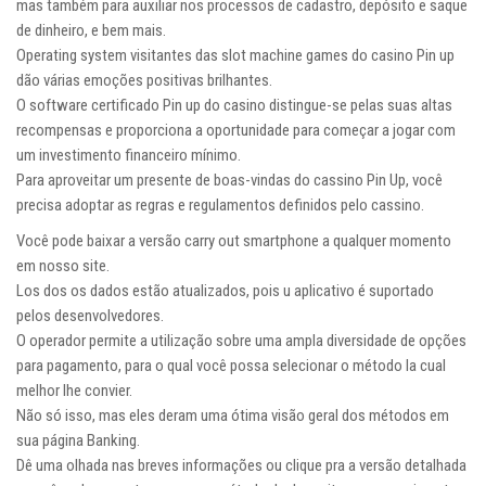
mas também para auxiliar nos processos de cadastro, depósito e saque
de dinheiro, e bem mais.
Operating system visitantes das slot machine games do casino Pin up
dão várias emoções positivas brilhantes.
O software certificado Pin up do casino distingue-se pelas suas altas
recompensas e proporciona a oportunidade para começar a jogar com
um investimento financeiro mínimo.
Para aproveitar um presente de boas-vindas do cassino Pin Up, você
precisa adoptar as regras e regulamentos definidos pelo cassino.
Você pode baixar a versão carry out smartphone a qualquer momento
em nosso site.
Los dos os dados estão atualizados, pois u aplicativo é suportado
pelos desenvolvedores.
O operador permite a utilização sobre uma ampla diversidade de opções
para pagamento, para o qual você possa selecionar o método la cual
melhor lhe convier.
Não só isso, mas eles deram uma ótima visão geral dos métodos em
sua página Banking.
Dê uma olhada nas breves informações ou clique pra a versão detalhada