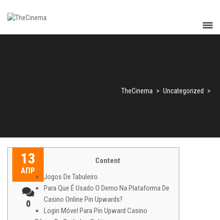
TheCinema
>
Uncategorized
>
13
Content
ΑΠΡ
Jogos De Tabuleiro
Para Que É Usado O Demo Na Plataforma De
Casino Online Pin Upwards?
0
Login Móvel Para Pin Upward Casino