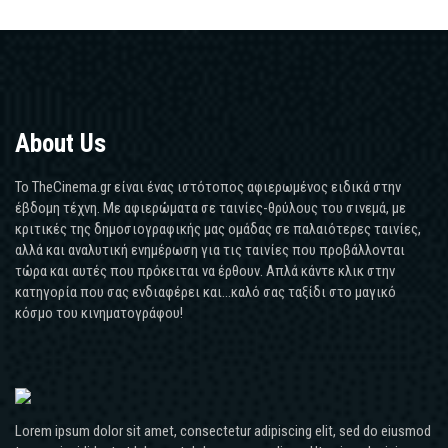
About Us
Το TheCinema.gr είναι ένας ιστότοπος αφιερωμένος ειδικά στην
έβδομη τέχνη. Με αφιερώματα σε ταινίες-θρύλους του σινεμά, με
κριτικές της δημοσιογραφικής μας ομάδας σε παλαιότερες ταινίες,
αλλά και αναλυτική ενημέρωση για τις ταινίες που προβάλλονται
τώρα και αυτές που πρόκειται να έρθουν. Απλά κάντε κλικ στην
κατηγορία που σας ενδιαφέρει και...καλό σας ταξίδι στο μαγικό
κόσμο του κινηματογράφου!
Lorem ipsum dolor sit amet, consectetur adipiscing elit, sed do eiusmod