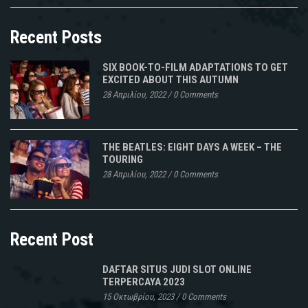
Recent Posts
SIX BOOK-TO-FILM ADAPTATIONS TO GET
EXCITED ABOUT THIS AUTUMN
28 Απριλίου, 2022
/
0 Comments
THE BEATLES: EIGHT DAYS A WEEK – THE
TOURING
28 Απριλίου, 2022
/
0 Comments
Recent Post
DAFTAR SITUS JUDI SLOT ONLINE
TERPERCAYA 2023
15 Οκτωβρίου, 2023
/
0 Comments