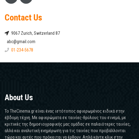
Contact Us
9067 Zurich, Switzerland 87
abc@gmail.com
01-234-5678
About Us
Το TheCinema.gr είναι ένας ιστότοπος αφιερωμένος ειδικά στην
έβδομη τέχνη. Με αφιερώματα σε ταινίες-θρύλους του σινεμά, με
κριτικές της δημοσιογραφικής μας ομάδας σε παλαιότερες ταινίες,
αλλά και αναλυτική ενημέρωση για τις ταινίες που προβάλλονται
τώρα και αυτές που πρόκειται να έρθουν. Απλά κάντε κλικ στην