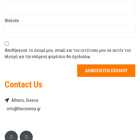
Website
Αποθήκευσε το όνομά μου, email, και τον ιστότοπο μου σε αυτόν τον
πλοηγό για την επόμενη φορά που θα σχολιάσω.
Contact Us
Athens, Greece
info@thecinema.gr