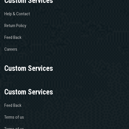
Custom Services
Help & Contact
Return Policy
Feed Back
Careers
Custom Services
Custom Services
Feed Back
Terms of us