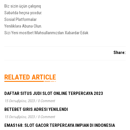
Biz sizin üçün çalışırıq
Səbətdə heçnə yoxdur.
Sosial Platformalar
Yeniliklərə Abunə Olun.
Sizi Yeni
mostbet
Məhsullarımızdan Xəbərdar Edək
Share:
RELATED ARTICLE
DAFTAR SITUS JUDI SLOT ONLINE TERPERCAYA 2023
15 Οκτωβρίου, 2023
/
0 Comment
BETEBET GIRIS ADRESI YENILENDI
15 Οκτωβρίου, 2023
/
0 Comment
EMAS168: SLOT GACOR TERPERCAYA IMPIAN DI INDONESIA