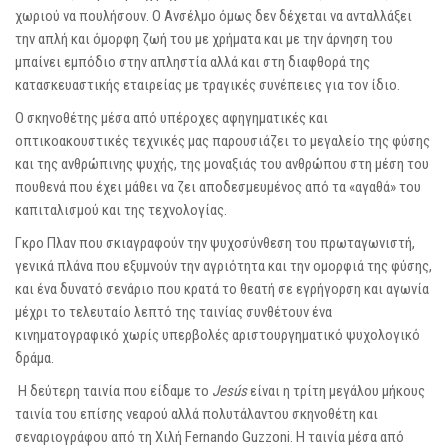
χωριού να πουλήσουν. Ο Ανσέλμο όμως δεν δέχεται να ανταλλάξει
την απλή και όμορφη ζωή του με χρήματα και με την άρνηση του
μπαίνει εμπόδιο στην απληστία αλλά και στη διαφθορά της
κατασκευαστικής εταιρείας με τραγικές συνέπειες για τον ίδιο.
O σκηνοθέτης μέσα από υπέροχες αφηγηματικές και
οπτικοακουστικές τεχνικές μας παρουσιάζει το μεγαλείο της φύσης
και της ανθρώπινης ψυχής, της μοναξιάς του ανθρώπου στη μέση του
πουθενά που έχει μάθει να ζει αποδεσμευμένος από τα «αγαθά» του
καπιταλισμού και της τεχνολογίας.
Γκρο Πλαν που σκιαγραφούν την ψυχοσύνθεση του πρωταγωνιστή,
γενικά πλάνα που εξυμνούν την αγριότητα και την ομορφιά της φύσης,
και ένα δυνατό σενάριο που κρατά το θεατή σε εγρήγορση και αγωνία
μέχρι το τελευταίο λεπτό της ταινίας συνθέτουν ένα
κινηματογραφικό χωρίς υπερβολές αριστουργηματικό ψυχολογικό
δράμα.
Η δεύτερη ταινία που είδαμε τo
Jesús
είναι η τρίτη μεγάλου μήκους
ταινία του επίσης νεαρού αλλά πολυτάλαντου σκηνοθέτη και
σεναριογράφου από τη Χιλή Fernando Guzzoni. Η ταινία μέσα από