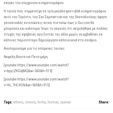
σκηνές του σύγχρονου κινηματογράφου.
H ταινία που συμμετείχε σε τρία μεγάλα φεστιβάλ κινηματογράφου
αυτό του Τορόντο, του Σαν Σεμπαστιάν και της Θεσσαλονίκης άφησε
γενικά καλές εντυπώσεις αν και πιστεύω πως ο Guzzoni θα
μπορούσε και καλύτερα. Ίσως το γεγονός ότι ασχολήθηκε με πολλές
πτυχές της εφηβείας αγγίζοντας τες αλλά χωρίς να εμβαθύνει σε
κάποιες περισσότερο δημιούργησε κάποια κενά στο σενάριο.
Ανυπομονούμε για τις επόμενες ταινίες.
Νεφέλη Βουτσινά-Πετσιμέρη
[youtube https://www.youtube.com/watch?
v=bpyzZKGdjMQ&w=560&h=315]
[youtube https://www.youtube.com/watch?
v=Vii_7HL9Gfk&w=560&h=315]
Tags:
athens
,
cinema
,
fecha
,
festival
,
openair
Share: