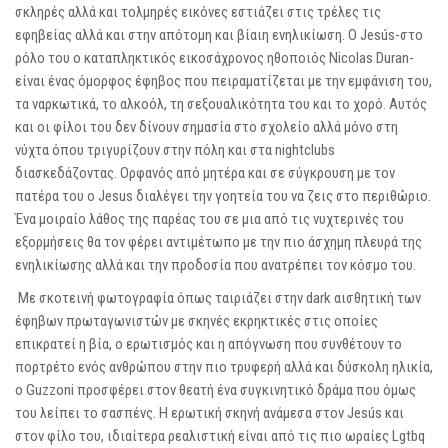
σκληρές αλλά και τολμηρές εικόνες εστιάζει στις τρέλες τις
εφηβείας αλλά και στην απότομη και βίαιη ενηλικίωση. Ο Jesús-στο
ρόλο του ο καταπληκτικός εικοσάχρονος ηθοποιός Nicolas Duran-
είναι ένας όμορφος έφηβος που πειραματίζεται με την εμφάνιση του,
τα ναρκωτικά, το αλκοόλ, τη σεξουαλικότητα του και το χορό. Αυτός
και οι φίλοι του δεν δίνουν σημασία στο σχολείο αλλά μόνο στη
νύχτα όπου τριγυρίζουν στην πόλη και στα nightclubs
διασκεδάζοντας. Ορφανός από μητέρα και σε σύγκρουση με τον
πατέρα του ο Jesus διαλέγει την γοητεία του να ζεις στο περιθώριο.
Ένα μοιραίο λάθος της παρέας του σε μια από τις νυχτερινές του
εξορμήσεις θα τον φέρει αντιμέτωπο με την πιο άσχημη πλευρά της
ενηλικίωσης αλλά και την προδοσία που ανατρέπει τον κόσμο του.
Mε σκοτεινή φωτογραφία όπως ταιριάζει στην dark αισθητική των
έφηβων πρωταγωνιστών με σκηνές εκρηκτικές στις οποίες
επικρατεί η βία, ο ερωτισμός και η απόγνωση που συνθέτουν το
πορτρέτο ενός ανθρώπου στην πιο τρυφερή αλλά και δύσκολη ηλικία,
ο Guzzoni προσφέρει στον θεατή ένα συγκινητικό δράμα που όμως
του λείπει το σασπένς. Η ερωτική σκηνή ανάμεσα στον Jesús και
στον φίλο του, ιδιαίτερα ρεαλιστική είναι από τις πιο ωραίες Lgtbq