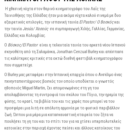
Η χθεσινή νύχτα στον θερινό κινηματογράφο του Λαΐς της
Ταινιοθήκης της Ελλάδας ήταν μια ακόμα νύχτα καλού σινεμά με δυο
εξαιρετικές επιλογές, την ισπανική ταινία
El Pastor/ Ο Βοσκός
και
την ταινία
Jesús/ Χεσούς
σε συμπαραγωγή Χιλής, Γαλλίας, Γερμανίας,
Ελλάδας και Κολομβίας.
Ο
Βόσκος/El Pastor
είναι η τελευταία ταινία του αρκετά νέου Ισπανού
σκηνοθέτη από τη Σαλαμάνκα, Jonathan Cenzual Burley και απέσπασε
τις καλύτερες κριτικές στα οκτώ διεθνή φεστιβάλ κινηματογράφου
που συμμετείχε.
Ο Βurley μας μεταφέρει στην Ισπανική επαρχία όπου ο Ανσέλμο ένας
πενηνταπεντάχρονος βοσκός τον οποίο υποδύεται ο γνωστός
ηθοποιός Μiguel Martin, ζει απομονωμένος στη γη του
απολαμβάνοντας τη συντροφιά του σκύλου του Πίγιο, την ηρεμία της
φύσης, το κρασί, τα βιβλία του και τις χαρές που μπορεί να του
προσφέρει μια λιτή σε απόλυτη αρμονία με το φυσικό περιβάλλον
ζωή. Ώσπου μια μέρα μια κατασκευαστική εταιρεία του ζήτα να
πουλήσει τη γη του και το σπίτι του για να χτίσει υπερπολυτελείς
κατοικίες στην περιοχή έχοντας πείσει και άλλους κατοίκους του