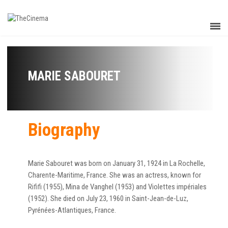
MARIE SABOURET
Biography
Marie Sabouret was born on January 31, 1924 in La Rochelle,
Charente-Maritime, France. She was an actress, known for
Rififi (1955), Mina de Vanghel (1953) and Violettes impériales
(1952). She died on July 23, 1960 in Saint-Jean-de-Luz,
Pyrénées-Atlantiques, France.