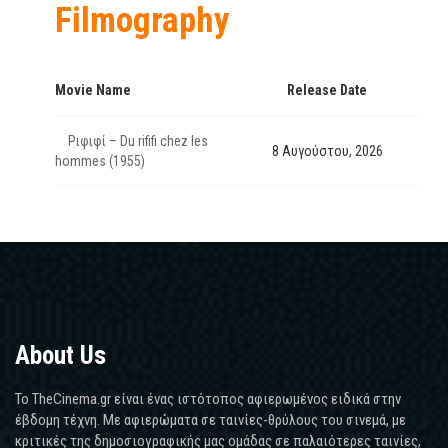
Filmography
Movie Name
Release Date
Ριφιφί – Du rififi chez les
8 Αυγούστου, 2026
hommes (1955)
About Us
Το TheCinema.gr είναι ένας ιστότοπος αφιερωμένος ειδικά στην
έβδομη τέχνη. Με αφιερώματα σε ταινίες-θρύλους του σινεμά, με
κριτικές της δημοσιογραφικής μας ομάδας σε παλαιότερες ταινίες,