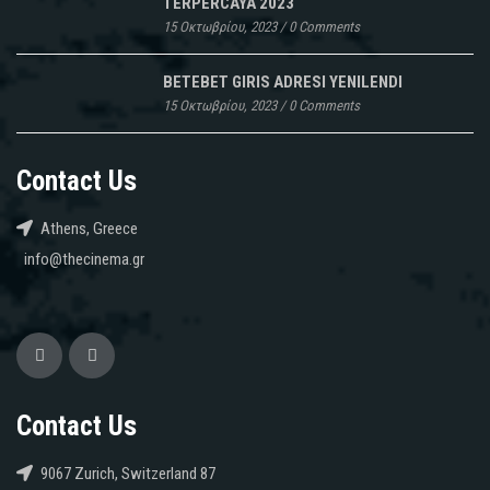
TERPERCAYA 2023
15 Οκτωβρίου, 2023
/
0 Comments
BETEBET GIRIS ADRESI YENILENDI
15 Οκτωβρίου, 2023
/
0 Comments
Contact Us
Athens, Greece
info@thecinema.gr
Contact Us
9067 Zurich, Switzerland 87