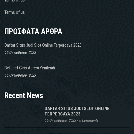
Terms of us
ΠΡΟΣΦΑΤΑ ΑΡΘΡΑ
Daftar Situs Judi Slot Online Terpercaya 2023
15 Οκτωβρίου, 2023
Betebet Giris Adresi Yenilendi
15 Οκτωβρίου, 2023
Recent News
DAFTAR SITUS JUDI SLOT ONLINE
TERPERCAYA 2023
15 Οκτωβρίου, 2023
/
0 Comments