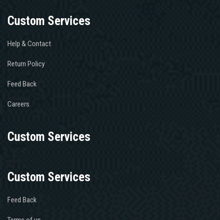
Custom Services
Help & Contact
Return Policy
Feed Back
Careers
Custom Services
Custom Services
Feed Back
Terms of us