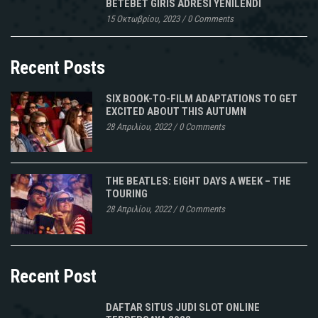
BETEBET GIRIS ADRESI YENILENDI
15 Οκτωβρίου, 2023
/
0 Comments
Recent Posts
SIX BOOK-TO-FILM ADAPTATIONS TO GET
EXCITED ABOUT THIS AUTUMN
28 Απριλίου, 2022
/
0 Comments
THE BEATLES: EIGHT DAYS A WEEK – THE
TOURING
28 Απριλίου, 2022
/
0 Comments
Recent Post
DAFTAR SITUS JUDI SLOT ONLINE