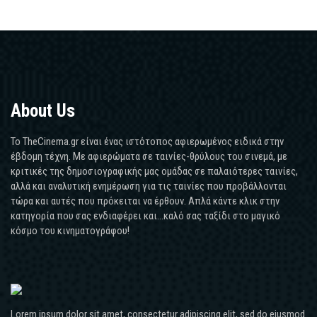
About Us
Το TheCinema.gr είναι ένας ιστότοπος αφιερωμένος ειδικά στην
έβδομη τέχνη. Με αφιερώματα σε ταινίες-θρύλους του σινεμά, με
κριτικές της δημοσιογραφικής μας ομάδας σε παλαιότερες ταινίες,
αλλά και αναλυτική ενημέρωση για τις ταινίες που προβάλλονται
τώρα και αυτές που πρόκειται να έρθουν. Απλά κάντε κλικ στην
κατηγορία που σας ενδιαφέρει και...καλό σας ταξίδι στο μαγικό
κόσμο του κινηματογράφου!
Lorem ipsum dolor sit amet, consectetur adipiscing elit, sed do eiusmod