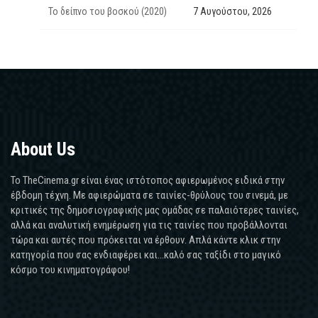
Το δείπνο του βοσκού (2020)
7 Αυγούστου, 2026
About Us
Το TheCinema.gr είναι ένας ιστότοπος αφιερωμένος ειδικά στην
έβδομη τέχνη. Με αφιερώματα σε ταινίες-θρύλους του σινεμά, με
κριτικές της δημοσιογραφικής μας ομάδας σε παλαιότερες ταινίες,
αλλά και αναλυτική ενημέρωση για τις ταινίες που προβάλλονται
τώρα και αυτές που πρόκειται να έρθουν. Απλά κάντε κλικ στην
κατηγορία που σας ενδιαφέρει και...καλό σας ταξίδι στο μαγικό
κόσμο του κινηματογράφου!