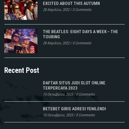
EXCITED ABOUT THIS AUTUMN
28 Απριλίου, 2022
/
0 Comments
THE BEATLES: EIGHT DAYS A WEEK – THE
TOURING
28 Απριλίου, 2022
/
0 Comments
Recent Post
DAFTAR SITUS JUDI SLOT ONLINE
TERPERCAYA 2023
15 Οκτωβρίου, 2023
/
0 Comments
BETEBET GIRIS ADRESI YENILENDI
15 Οκτωβρίου, 2023
/
0 Comments