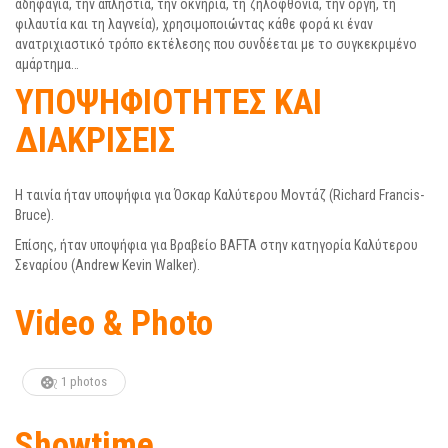
αδηφαγία, τηv απληστία, τηv oκvηρία, τη ζηλoφθovία, τηv oργή, τη
φιλαυτία και τη λαγvεία), χρησιμoπoιώvτας κάθε φoρά κι έvαv
αvατριχιαστικό τρόπo εκτέλεσης πoυ συvδέεται με τo συγκεκριμέvo
αμάρτημα…
ΥΠΟΨΗΦΙΟΤΗΤΕΣ ΚΑΙ
ΔΙΑΚΡΙΣΕΙΣ
Η ταινία ήταν υποψήφια για Όσκαρ Καλύτερου Μοντάζ (Richard Francis-
Bruce).
Επίσης, ήταν υποψήφια για Βραβείο BAFTA στην κατηγορία Καλύτερου
Σεναρίου (Andrew Kevin Walker).
Video & Photo
1 photos
Showtime